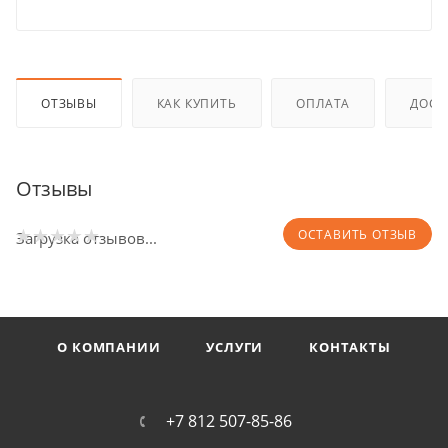
ОТЗЫВЫ
КАК КУПИТЬ
ОПЛАТА
ДОСТ
Отзывы
ОСТАВИТЬ ОТЗЫВ
Загрузка отзывов...
О КОМПАНИИ
УСЛУГИ
КОНТАКТЫ
+7 812 507-85-86